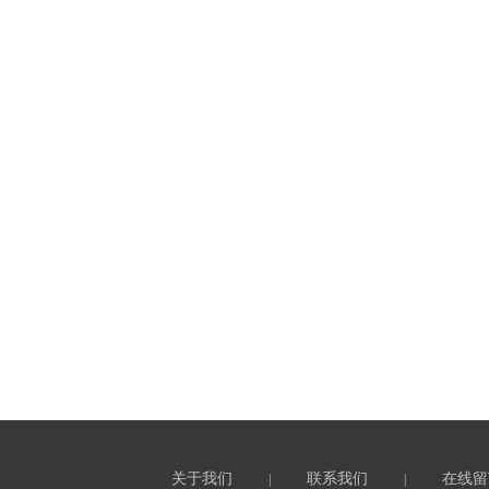
关于我们
联系我们
在线留
|
|