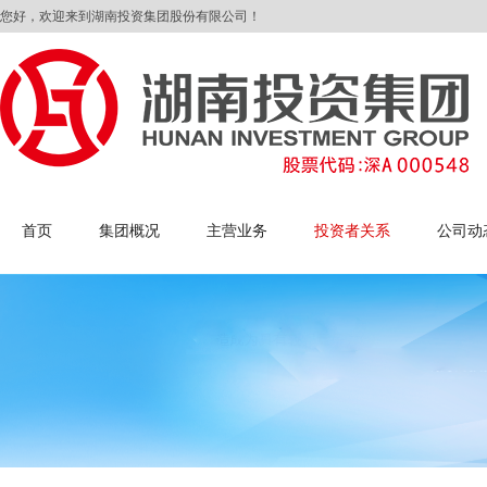
您好，欢迎来到湖南投资集团股份有限公司！
首页
集团概况
主营业务
投资者关系
公司动